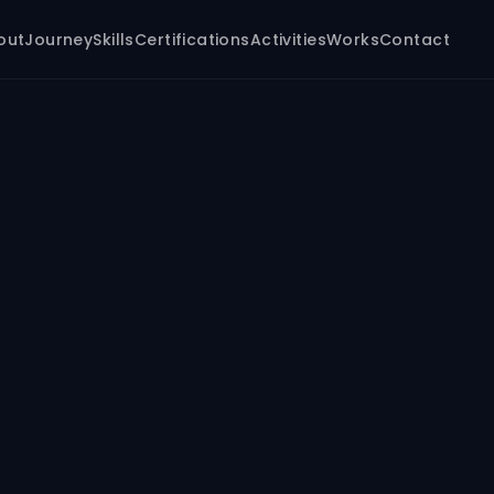
out
Journey
Skills
Certifications
Activities
Works
Contact